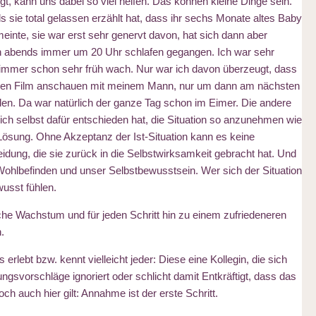
, kann uns dabei so viel helfen. Das können kleine Dinge sein.
s sie total gelassen erzählt hat, dass ihr sechs Monate altes Baby
einte, sie war erst sehr genervt davon, hat sich dann aber
ben abends immer um 20 Uhr schlafen gegangen. Ich war sehr
immer schon sehr früh wach. Nur war ich davon überzeugt, dass
einen Film anschauen mit meinem Mann, nur um dann am nächsten
en. Da war natürlich der ganze Tag schon im Eimer. Die andere
ch selbst dafür entschieden hat, die Situation so anzunehmen wie
e Lösung. Ohne Akzeptanz der Ist-Situation kann es keine
dung, die sie zurück in die Selbstwirksamkeit gebracht hat. Und
 Wohlbefinden und unser Selbstbewusstsein. Wer sich der Situation
wusst fühlen.
iche Wachstum und für jeden Schritt hin zu einem zufriedeneren
.
erlebt bzw. kennt vielleicht jeder: Diese eine Kollegin, die sich
svorschläge ignoriert oder schlicht damit Entkräftigt, dass das
ch auch hier gilt: Annahme ist der erste Schritt.