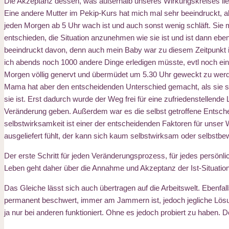
Die Akzeptanz dessen, was außerhalb unseres Wirkungskreises liegt
Eine andere Mutter im Pekip-Kurs hat mich mal sehr beeindruckt, al
jeden Morgen ab 5 Uhr wach ist und auch sonst wenig schläft. Sie m
entschieden, die Situation anzunehmen wie sie ist und ist dann e
beeindruckt davon, denn auch mein Baby war zu diesem Zeitpunkt 
ich abends noch 1000 andere Dinge erledigen müsste, evtl noch 
Morgen völlig genervt und übermüdet um 5.30 Uhr geweckt zu werd
Mama hat aber den entscheidenden Unterschied gemacht, als sie si
sie ist. Erst dadurch wurde der Weg frei für eine zufriedenstellend
Veränderung geben. Außerdem war es die selbst getroffene Entschei
selbstwirksamkeit ist einer der entscheidenden Faktoren für unser
ausgeliefert fühlt, der kann sich kaum selbstwirksam oder selbstbe
Der erste Schritt für jeden Veränderungsprozess, für jedes persönl
Leben geht daher über die Annahme und Akzeptanz der Ist-Situation
Das Gleiche lässt sich auch übertragen auf die Arbeitswelt. Ebenfalls 
permanent beschwert, immer am Jammern ist, jedoch jegliche Lösung
ja nur bei anderen funktioniert. Ohne es jedoch probiert zu haben. Do