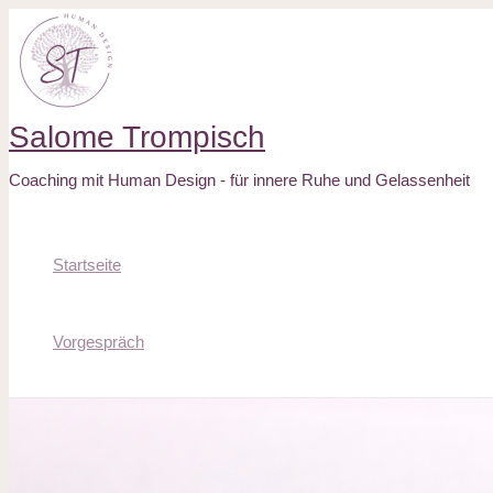
Zum
Beitragsnavigation
Hier
Name*
E-
Website
Inhalt
eingeben…
Mail*
springen
Salome Trompisch
Coaching mit Human Design - für innere Ruhe und Gelassenheit
Startseite
Vorgespräch